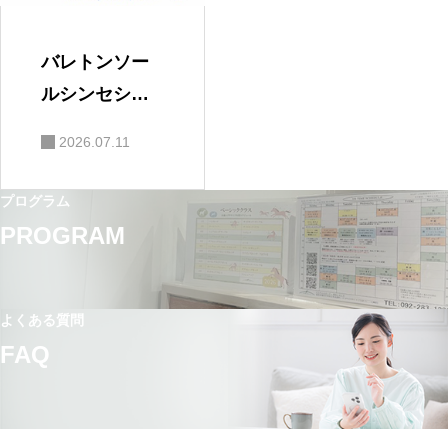
バレトンソー
ルシンセシス
体験会（養成
2026.07.11
コース受講を
ご検討の方
プログラム
へ）
PROGRAM
よくある質問
FAQ
アクセス