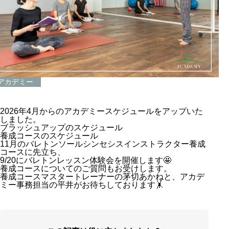
アカデミー
2026年4月からのアカデミースケジュールをアップいた
しました。
ブラッシュアップのスケジュール
養成コースのスケジュール
11月のバレトンソールシンセシスインストラクター養成
コースに先立ち、
9/20にバレトンレッスン体験会を開催します🤩
養成コースについてのご質問もお受けします。
養成コースマスタートレーナーの茅切あかねと、アカデ
ミー事務担当の平井がお待ちしております🤸