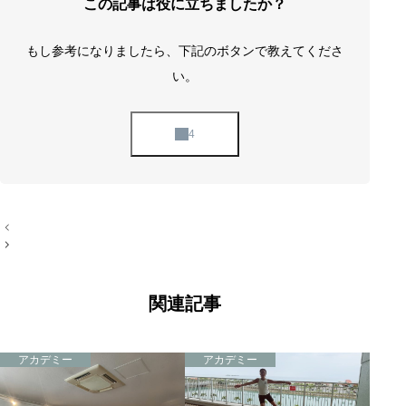
この記事は役に立ちましたか？
もし参考になりましたら、下記のボタンで教えてくださ
い。
投
稿
ナ
ビ
ゲ
ー
関連記事
シ
ョ
ン
アカデミー
アカデミー